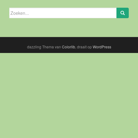
Zoeken
naar:
dazzling Thema van
Colorlib
, draait op
WordPress