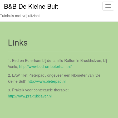
B&B De Kleine Bult
S
c
Tuinhuis met vrij uitzicht
h
a
k
e
Links
l
n
a
1. Bed en Boterham bij de familie Rutten in Broekhuizen, bij
v
Venlo,
http://www.bed-en-boterham.nl/
i
g
2. LAW ‘Het Pieterpad’, ongeveer een kilometer van ‘De
a
kleine Bult’,
http://www.pieterpad.nl
t
3. Praktijk voor contextuele therapie:
i
http://www.praktijkklaver.nl
e