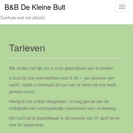
B&B De Kleine Bult
S
c
Tuinhuis met vrij uitzicht
h
a
k
e
Tarieven
l
n
a
We vinden het fijn om u onze gastvrijheid aan te bieden.
v
i
U kunt bij ons overnachten voor € 50,= per persoon per
g
nacht, nadat u minimaal 24 uur van te voren bij ons heeft
a
gereserveerd.
t
Hierbij is het ontbijt inbegrepen. U mag gerust van de
i
ontbijttafel een lunchpakketje meenemen voor onderweg.
e
Het tuinhuis is beschikbaar in de periode van 01 april tot en
met 30 september.