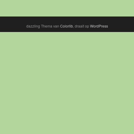
dazzling Thema van
Colorlib
, draait op
WordPress